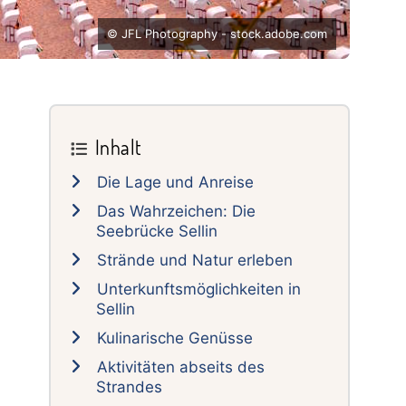
© JFL Photography - stock.adobe.com
Primary
Inhalt
Sidebar
Die Lage und Anreise
Das Wahrzeichen: Die
Seebrücke Sellin
Strände und Natur erleben
Unterkunftsmöglichkeiten in
Sellin
Kulinarische Genüsse
Aktivitäten abseits des
Strandes