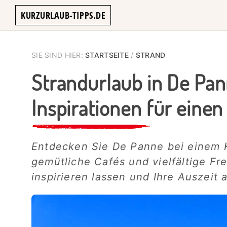
Skip
Skip
Skip
KURZURLAUB-TIPPS.DE
to
to
to
Reiseplanung
primary
main
primary
einfach
navigation
content
sidebar
SIE SIND HIER:
STARTSEITE
/
STRAND
gemacht!
Strandurlaub in De Pan
Inspirationen für eine
Entdecken Sie De Panne bei einem K
gemütliche Cafés und vielfältige Fre
inspirieren lassen und Ihre Auszeit